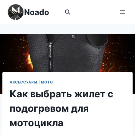
Перейти
Noado
к
содержимому
АКСЕССУАРЫ
|
МОТО
Как выбрать жилет с
подогревом для
мотоцикла