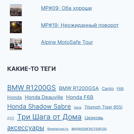
МР#09: Оба хороши
МР#19: Неожиданный поворот
Alpine MotoSafe Tour⁠⁠
КАКИЕ-ТО ТЕГИ
BMW R1200GS
BMW R1200GSA
Cardo
F6B
Honda F6B
Honda Deauville
Honda
Honda Shadow Sabre
Triumph Tiger 955i
Sena
Три Шага от Дома
Церковь
ДТП
аксессуары
видеорегистратор
безопасность