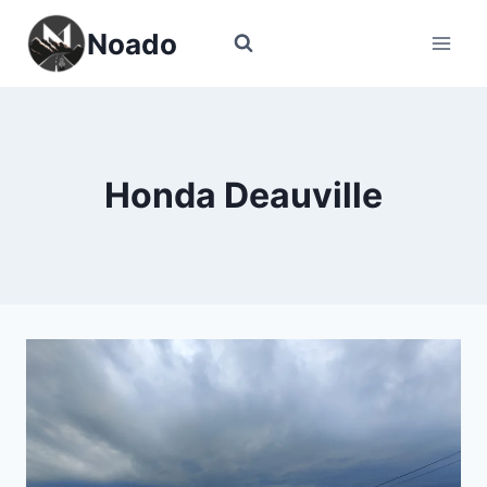
Перейти
Noado
к
содержимому
Honda Deauville