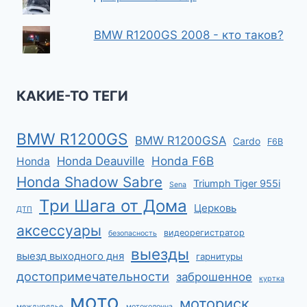
BMW R1200GS 2008 - кто таков?
КАКИЕ-ТО ТЕГИ
BMW R1200GS
BMW R1200GSA
Cardo
F6B
Honda F6B
Honda Deauville
Honda
Honda Shadow Sabre
Triumph Tiger 955i
Sena
Три Шага от Дома
Церковь
ДТП
аксессуары
видеорегистратор
безопасность
выезды
выезд выходного дня
гарнитуры
достопримечательности
заброшенное
куртка
мото
моториск
междурядье
мотоколонна