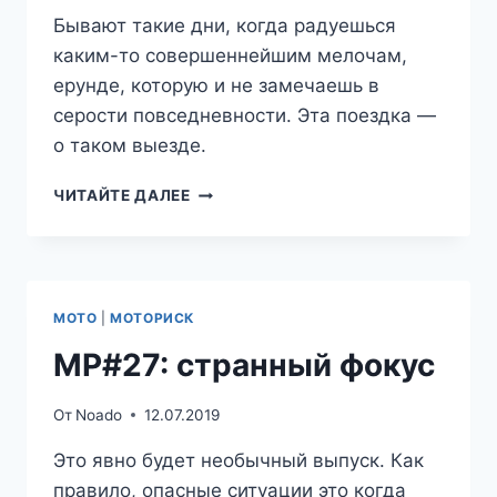
Бывают такие дни, когда радуешься
каким-то совершеннейшим мелочам,
ерунде, которую и не замечаешь в
серости повседневности. Эта поездка —
о таком выезде.
ТРИ
ЧИТАЙТЕ ДАЛЕЕ
ШАГА
ОТ
ДОМА
—
НЕ
МОТО
|
МОТОРИСК
ТОЛЬКО
ТОЧКИ
МР#27: странный фокус
От
Noado
12.07.2019
Это явно будет необычный выпуск. Как
правило, опасные ситуации это когда