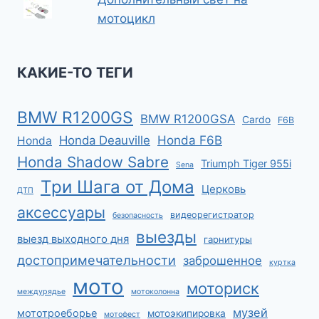
мотоцикл
КАКИЕ-ТО ТЕГИ
BMW R1200GS
BMW R1200GSA
Cardo
F6B
Honda F6B
Honda Deauville
Honda
Honda Shadow Sabre
Triumph Tiger 955i
Sena
Три Шага от Дома
Церковь
ДТП
аксессуары
видеорегистратор
безопасность
выезды
выезд выходного дня
гарнитуры
достопримечательности
заброшенное
куртка
мото
моториск
междурядье
мотоколонна
музей
мототроеборье
мотоэкипировка
мотофест