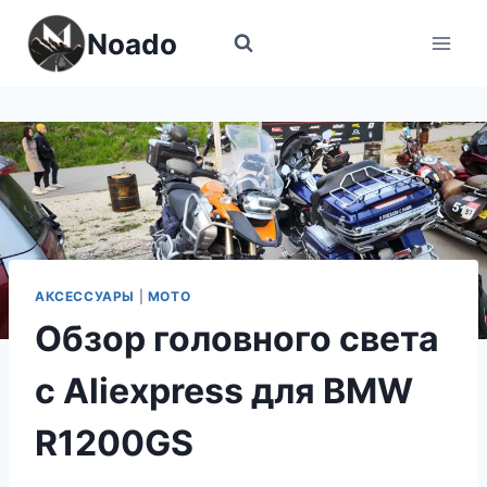
Перейти
Noado
к
содержимому
АКСЕССУАРЫ
|
МОТО
Обзор головного света
с Aliexpress для BMW
R1200GS