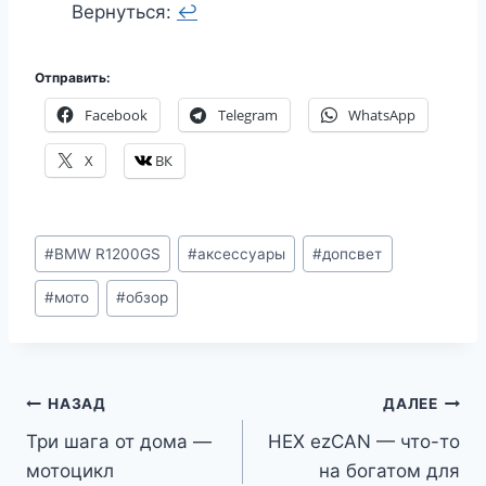
Вернуться:
↩︎
Отправить:
Facebook
Telegram
WhatsApp
X
ВК
Метки
#
BMW R1200GS
#
аксессуары
#
допсвет
записи:
#
мото
#
обзор
Навигация
НАЗАД
ДАЛЕЕ
Три шага от дома —
HEX ezCAN — что-то
по
мотоцикл
на богатом для