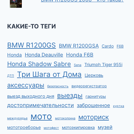
КАКИЕ-ТО ТЕГИ
BMW R1200GS
BMW R1200GSA
Cardo
F6B
Honda F6B
Honda Deauville
Honda
Honda Shadow Sabre
Triumph Tiger 955i
Sena
Три Шага от Дома
Церковь
ДТП
аксессуары
видеорегистратор
безопасность
выезды
выезд выходного дня
гарнитуры
достопримечательности
заброшенное
куртка
мото
моториск
междурядье
мотоколонна
музей
мототроеборье
мотоэкипировка
мотофест