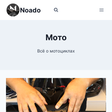
Перейти
Noado
к
содержимому
Мото
Всё о мотоциклах