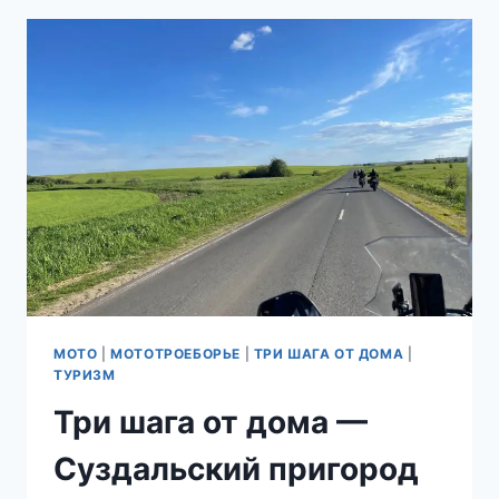
SENA
SRL-
MESH,
SENA
SRL3,
SENA
50B
МОТО
|
МОТОТРОЕБОРЬЕ
|
ТРИ ШАГА ОТ ДОМА
|
ТУРИЗМ
Три шага от дома —
Суздальский пригород