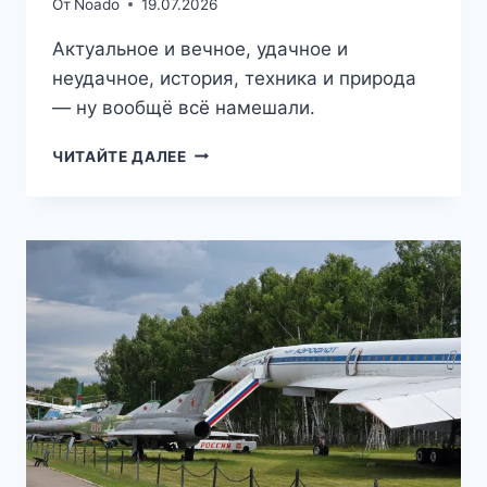
От
Noado
19.07.2026
Актуальное и вечное, удачное и
неудачное, история, техника и природа
— ну вообщё всё намешали.
ТРИ
ЧИТАЙТЕ ДАЛЕЕ
ШАГА
ОТ
ДОМА
—
ГОРЯЧИЙ
СЕРПУХОВ