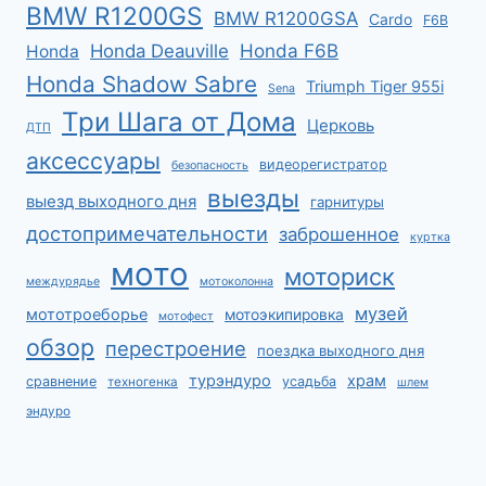
BMW R1200GS
BMW R1200GSA
Cardo
F6B
Honda F6B
Honda Deauville
Honda
Honda Shadow Sabre
Triumph Tiger 955i
Sena
Три Шага от Дома
Церковь
ДТП
аксессуары
видеорегистратор
безопасность
выезды
выезд выходного дня
гарнитуры
достопримечательности
заброшенное
куртка
мото
моториск
междурядье
мотоколонна
музей
мототроеборье
мотоэкипировка
мотофест
обзор
перестроение
поездка выходного дня
турэндуро
храм
сравнение
усадьба
техногенка
шлем
эндуро