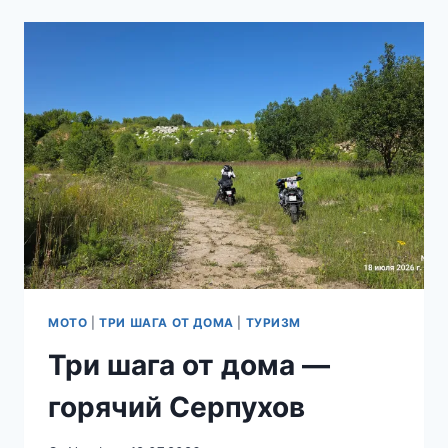
ДОМА
—
РАЗВЕДКА
В
МАЧИХИНО
МОТО
|
ТРИ ШАГА ОТ ДОМА
|
ТУРИЗМ
Три шага от дома —
горячий Серпухов