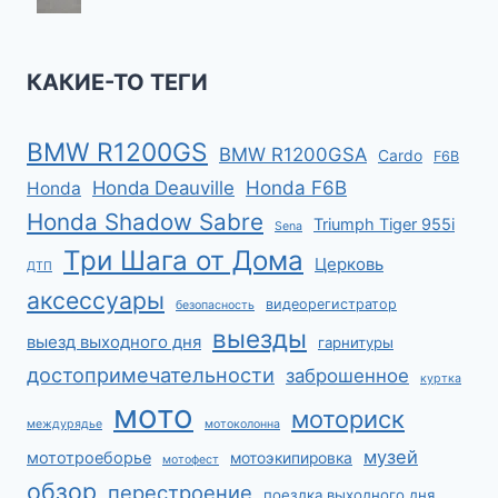
КАКИЕ-ТО ТЕГИ
BMW R1200GS
BMW R1200GSA
Cardo
F6B
Honda F6B
Honda Deauville
Honda
Honda Shadow Sabre
Triumph Tiger 955i
Sena
Три Шага от Дома
Церковь
ДТП
аксессуары
видеорегистратор
безопасность
выезды
выезд выходного дня
гарнитуры
достопримечательности
заброшенное
куртка
мото
моториск
междурядье
мотоколонна
музей
мототроеборье
мотоэкипировка
мотофест
обзор
перестроение
поездка выходного дня