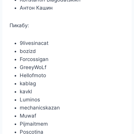
Антон Кашин
Пикабу:
9livesinacat
bozizd
Forcossigan
GreeyWoLf
Hellofmoto
kablag
kavkl
Luminos
mechanicskazan
Muwaf
Pijmaitmem
Poscotina