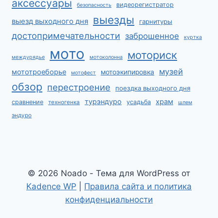
аксессуары
видеорегистратор
безопасность
выезды
выезд выходного дня
гарнитуры
достопримечательности
заброшенное
куртка
мото
моториск
междурядье
мотоколонна
музей
мототроеборье
мотоэкипировка
мотофест
обзор
перестроение
поездка выходного дня
турэндуро
храм
сравнение
усадьба
техногенка
шлем
эндуро
© 2026 Noado - Тема для WordPress от
Kadence WP
|
Правила сайта и политика
конфиденциальности