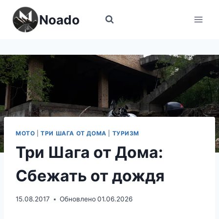
Перейти
Noado
к
содержимому
МОТО
|
ТРИ ШАГА ОТ ДОМА
|
ТУРИЗМ
Три Шага от Дома:
Сбежать от дождя
15.08.2017
Обновлено
01.06.2026