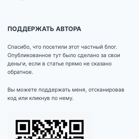
описания объектов взяты оттуда, а их карта
— прекрасна.
Публиковалось:
Пикабу
, август 2017
Отправить:
Facebook
Telegram
WhatsApp
X
ВК
Метки
#
Triumph Tiger 955i
#
мото
#
Три Шага от Дома
записи:
НАЗАД
ДАЛЕЕ