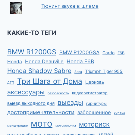
Москвы?
Мотогарнитуры Cardo, Sena.
Выбор между брендом и китаем.
Интерком - все способы
сопряжения мото гарнитур
Сделай свой мотоцикл умным за
150$
Проблемы у Sena SRL2, Sena
SRL-Mesh, Sena SRL3, Sena 50B
Отличия Honda Gold Wing и
Honda F6B
UCS