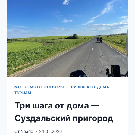
СЛУЧАЙНЫЙ
МУЗЕЙ
МОТО
|
МОТОТРОЕБОРЬЕ
|
ТРИ ШАГА ОТ ДОМА
|
ТУРИЗМ
Три шага от дома —
Суздальский пригород
От
Noado
24.05.2026