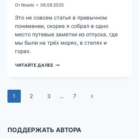
От
Noado
06.09.2025
Это не совсем статья в привычном
понимании, скорее я собрал в одно
место путевые заметки из отпуска, где
мы были на трёх морях, в степях и
горах.
ТРИ
ЧИТАЙТЕ ДАЛЕЕ
МОРЯ
Навигация
Следующая
1
2
3
…
7
по
страница
страницам
ПОДДЕРЖАТЬ АВТОРА