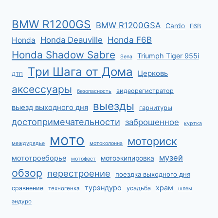
BMW R1200GS
BMW R1200GSA
Cardo
F6B
Honda F6B
Honda Deauville
Honda
Honda Shadow Sabre
Triumph Tiger 955i
Sena
Три Шага от Дома
Церковь
ДТП
аксессуары
видеорегистратор
безопасность
выезды
выезд выходного дня
гарнитуры
достопримечательности
заброшенное
куртка
мото
моториск
междурядье
мотоколонна
музей
мототроеборье
мотоэкипировка
мотофест
обзор
перестроение
поездка выходного дня
турэндуро
храм
сравнение
усадьба
техногенка
шлем
эндуро