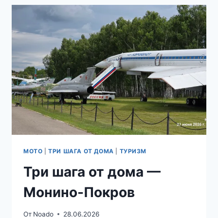
—
ГОРЯЧИЙ
СЕРПУХОВ
МОТО
|
ТРИ ШАГА ОТ ДОМА
|
ТУРИЗМ
Три шага от дома —
Монино-Покров
От
Noado
28.06.2026