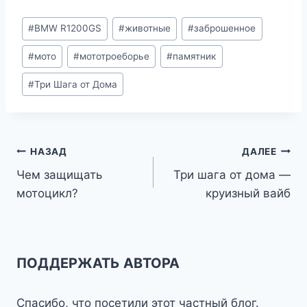
Метки
#
BMW R1200GS
#
животные
#
заброшенное
записи:
#
мото
#
мототроеборье
#
памятник
#
Три Шага от Дома
Навигация
НАЗАД
ДАЛЕЕ
Чем защищать
Три шага от дома —
по
мотоцикл?
круизный вайб
записям
ПОДДЕРЖАТЬ АВТОРА
Спасибо, что посетили этот частный блог.