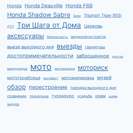
Honda F6B
Honda Deauville
Honda
Honda Shadow Sabre
Triumph Tiger 955i
Sena
Три Шага от Дома
Церковь
ДТП
аксессуары
видеорегистратор
безопасность
выезды
выезд выходного дня
гарнитуры
достопримечательности
заброшенное
куртка
мото
моториск
междурядье
мотоколонна
музей
мототроеборье
мотоэкипировка
мотофест
обзор
перестроение
поездка выходного дня
турэндуро
храм
сравнение
усадьба
техногенка
шлем
эндуро