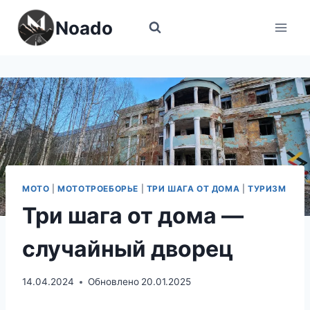
Перейти
Noado
к
содержимому
МОТО
|
МОТОТРОЕБОРЬЕ
|
ТРИ ШАГА ОТ ДОМА
|
ТУРИЗМ
Три шага от дома —
случайный дворец
14.04.2024
Обновлено
20.01.2025