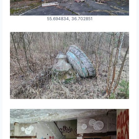
55.694834, 36.702851