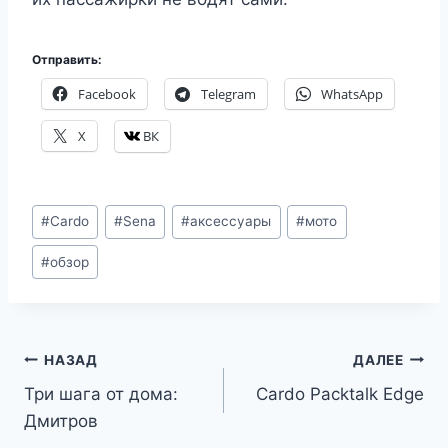
Отправить:
Facebook
Telegram
WhatsApp
X
ВК
Метки
#
Cardo
#
Sena
#
аксессуары
#
мото
записи:
#
обзор
Навигация
НАЗАД
ДАЛЕЕ
Три шага от дома:
Cardo Packtalk Edge
по
Дмитров