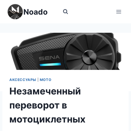
Перейти
Noado
к
содержимому
АКСЕССУАРЫ
|
МОТО
Незамеченный
переворот в
мотоциклетных