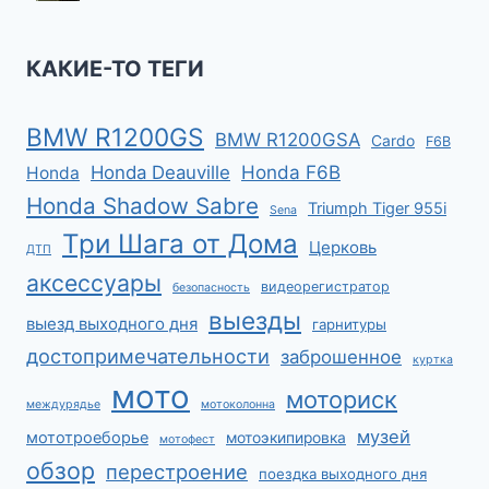
КАКИЕ-ТО ТЕГИ
BMW R1200GS
BMW R1200GSA
Cardo
F6B
Honda F6B
Honda Deauville
Honda
Honda Shadow Sabre
Triumph Tiger 955i
Sena
Три Шага от Дома
Церковь
ДТП
аксессуары
видеорегистратор
безопасность
выезды
выезд выходного дня
гарнитуры
достопримечательности
заброшенное
куртка
мото
моториск
междурядье
мотоколонна
музей
мототроеборье
мотоэкипировка
мотофест
обзор
перестроение
поездка выходного дня