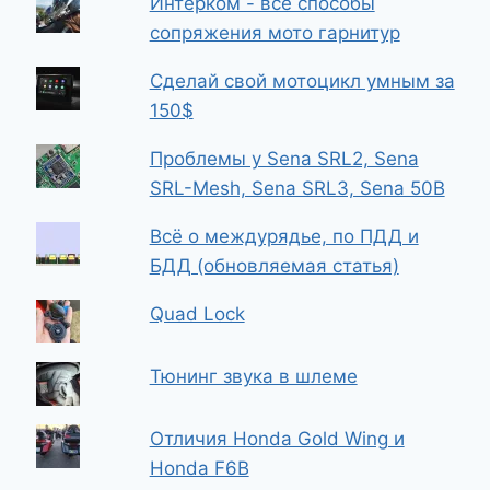
Интерком - все способы
сопряжения мото гарнитур
Сделай свой мотоцикл умным за
150$
Проблемы у Sena SRL2, Sena
SRL-Mesh, Sena SRL3, Sena 50B
Всё о междурядье, по ПДД и
БДД (обновляемая статья)
Quad Lock
Тюнинг звука в шлеме
Отличия Honda Gold Wing и
Honda F6B