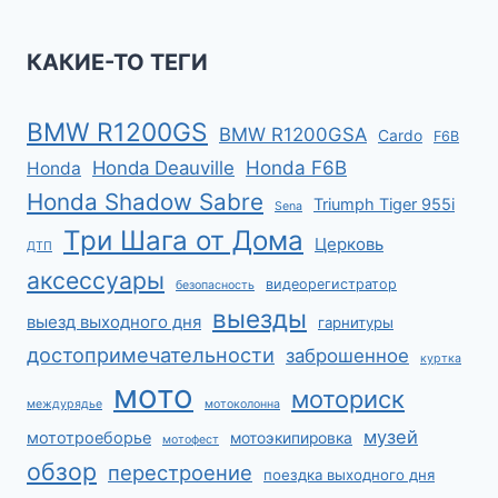
КАКИЕ-ТО ТЕГИ
BMW R1200GS
BMW R1200GSA
Cardo
F6B
Honda F6B
Honda Deauville
Honda
Honda Shadow Sabre
Triumph Tiger 955i
Sena
Три Шага от Дома
Церковь
ДТП
аксессуары
видеорегистратор
безопасность
выезды
выезд выходного дня
гарнитуры
достопримечательности
заброшенное
куртка
мото
моториск
междурядье
мотоколонна
музей
мототроеборье
мотоэкипировка
мотофест
обзор
перестроение
поездка выходного дня