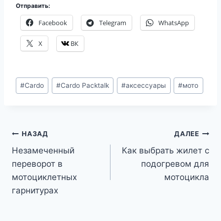
Отправить:
Facebook
Telegram
WhatsApp
X
ВК
Метки
#
Cardo
#
Cardo Packtalk
#
аксессуары
#
мото
записи:
Навигация
НАЗАД
ДАЛЕЕ
Незамеченный
Как выбрать жилет с
по
переворот в
подогревом для
записям
мотоциклетных
мотоцикла
гарнитурах