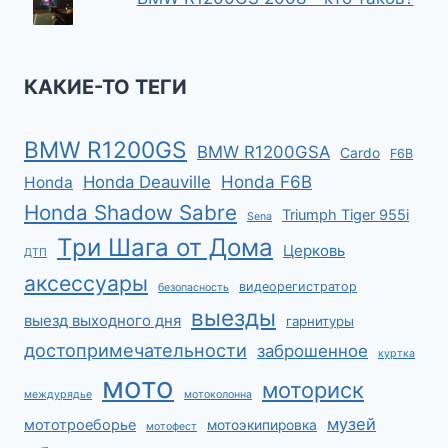
КАКИЕ-ТО ТЕГИ
BMW R1200GS
BMW R1200GSA
Cardo
F6B
Honda F6B
Honda Deauville
Honda
Honda Shadow Sabre
Triumph Tiger 955i
Sena
Три Шага от Дома
Церковь
ДТП
аксессуары
видеорегистратор
безопасность
выезды
выезд выходного дня
гарнитуры
достопримечательности
заброшенное
куртка
мото
моториск
междурядье
мотоколонна
музей
мототроеборье
мотоэкипировка
мотофест