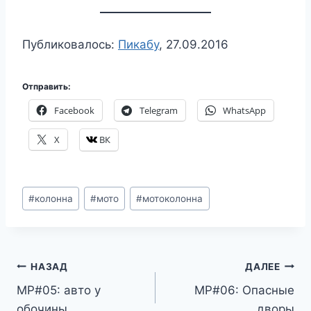
Публиковалось:
Пикабу
, 27.09.2016
Отправить:
Facebook
Telegram
WhatsApp
X
ВК
Метки
#
колонна
#
мото
#
мотоколонна
записи:
Навигация
НАЗАД
ДАЛЕЕ
МР#05: авто у
МР#06: Опасные
по
обочины
дворы