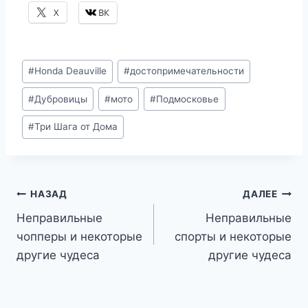
X
ВК
Метки
#
Honda Deauville
#
достопримечательности
записи:
#
Дубровицы
#
мото
#
Подмосковье
#
Три Шага от Дома
Навигация
НАЗАД
ДАЛЕЕ
Неправильные
Неправильные
по
чопперы и некоторые
спорты и некоторые
записям
другие чудеса
другие чудеса