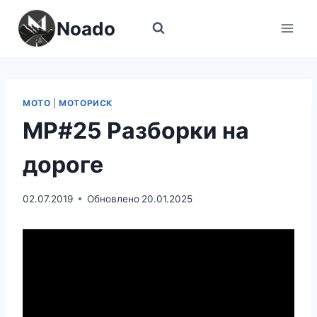
Перейти
Noado
к
содержимому
МОТО
|
МОТОРИСК
МР#25 Разборки на
дороге
02.07.2019
Обновлено
20.01.2025