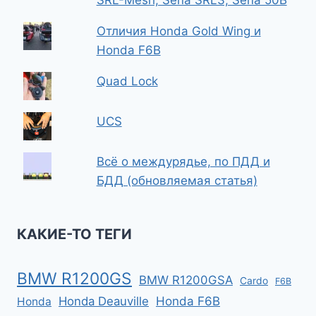
SRL-Mesh, Sena SRL3, Sena 50B
Отличия Honda Gold Wing и
Honda F6B
Quad Lock
UCS
Всё о междурядье, по ПДД и
БДД (обновляемая статья)
КАКИЕ-ТО ТЕГИ
BMW R1200GS
BMW R1200GSA
Cardo
F6B
Honda F6B
Honda Deauville
Honda