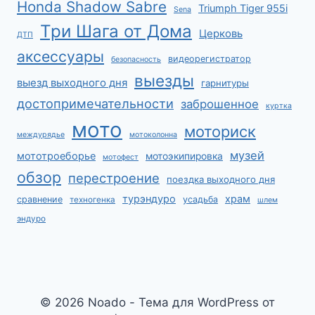
Honda Shadow Sabre
Triumph Tiger 955i
Sena
Три Шага от Дома
Церковь
ДТП
аксессуары
видеорегистратор
безопасность
выезды
выезд выходного дня
гарнитуры
достопримечательности
заброшенное
куртка
мото
моториск
междурядье
мотоколонна
музей
мототроеборье
мотоэкипировка
мотофест
обзор
перестроение
поездка выходного дня
турэндуро
храм
сравнение
усадьба
техногенка
шлем
эндуро
© 2026 Noado - Тема для WordPress от