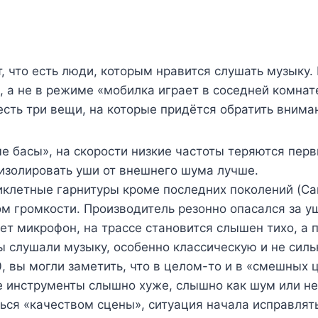
т, что есть люди, которым нравится слушать музыку
 а не в режиме «мобилка играет в соседней комнате
есть три вещи, на которые придётся обратить внима
ые басы», на скорости низкие частоты теряются пе
 изолировать уши от внешнего шума лучше.
клетные гарнитуры кроме последних поколений (Car
 громкости. Производитель резонно опасался за уш
ует микрофон, на трассе становится слышен тихо, а 
вы слушали музыку, особенно классическую и не сил
0, вы могли заметить, что в целом-то и в «смешных 
е инструменты слышно хуже, слышно как шум или н
ться «качеством сцены», ситуация начала исправлят