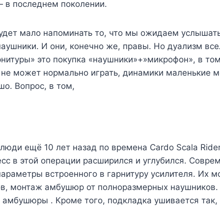
— в последнем поколении.
дет мало напоминать то, что мы ожидаем услышать
наушники. И они, конечно же, правы. Но дуализм вс
арнитуры» это покупка «наушники»+»микрофон», в том
м не может нормально играть, динамики маленькие м
шо. Вопрос, в том,
юди ещё 10 лет назад по времена Cardo Scala Ride
ресс в этой операции расширился и углубился. Совр
араметры встроенного в гарнитуру усилителя. Их м
в, монтаж амбушюр от полноразмерных наушников. Т
-> амбушюры . Кроме того, подкладка ушивается так