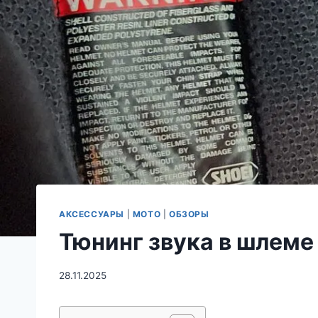
АКСЕССУАРЫ
|
МОТО
|
ОБЗОРЫ
Тюнинг звука в шлеме
28.11.2025