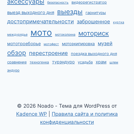
аксессуары
видеорегистратор
безопасность
выезды
выезд выходного дня
гарнитуры
достопримечательности
заброшенное
куртка
мото
моториск
междурядье
мотоколонна
музей
мототроеборье
мотоэкипировка
мотофест
обзор
перестроение
поездка выходного дня
турэндуро
храм
сравнение
усадьба
техногенка
шлем
эндуро
© 2026 Noado - Тема для WordPress от
Kadence WP
|
Правила сайта и политика
конфиденциальности