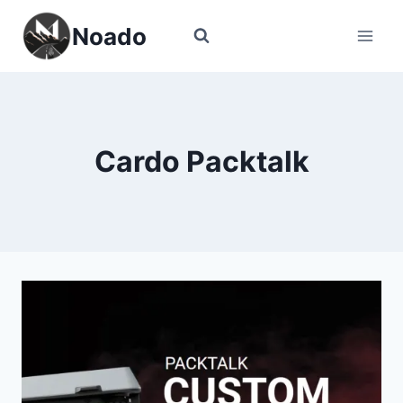
Перейти
Noado
к
содержимому
Cardo Packtalk