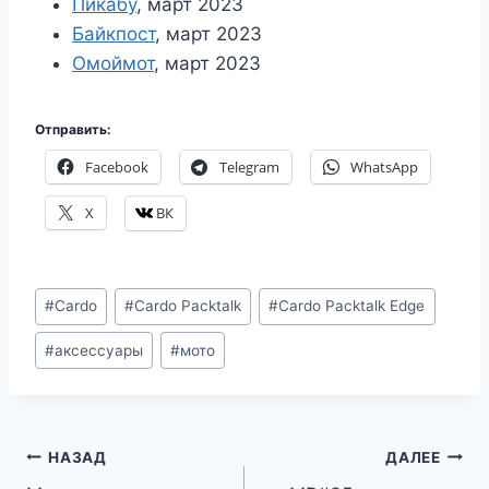
Пикабу
, март 2023
Байкпост
, март 2023
Омоймот
, март 2023
Отправить:
Facebook
Telegram
WhatsApp
X
ВК
Метки
#
Cardo
#
Cardo Packtalk
#
Cardo Packtalk Edge
записи:
#
аксессуары
#
мото
Навигация
НАЗАД
ДАЛЕЕ