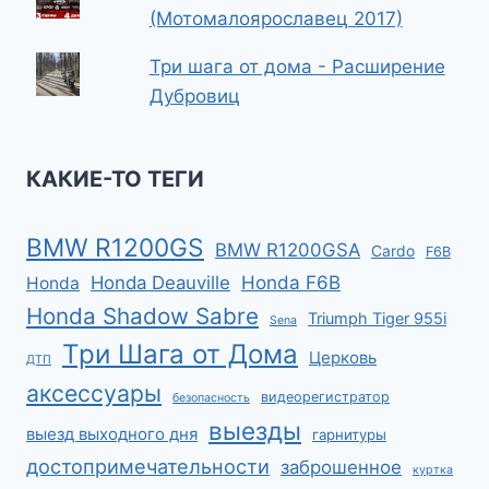
(Мотомалоярославец 2017)
Три шага от дома - Расширение
Дубровиц
КАКИЕ-ТО ТЕГИ
BMW R1200GS
BMW R1200GSA
Cardo
F6B
Honda F6B
Honda Deauville
Honda
Honda Shadow Sabre
Triumph Tiger 955i
Sena
Три Шага от Дома
Церковь
ДТП
аксессуары
видеорегистратор
безопасность
выезды
выезд выходного дня
гарнитуры
достопримечательности
заброшенное
куртка