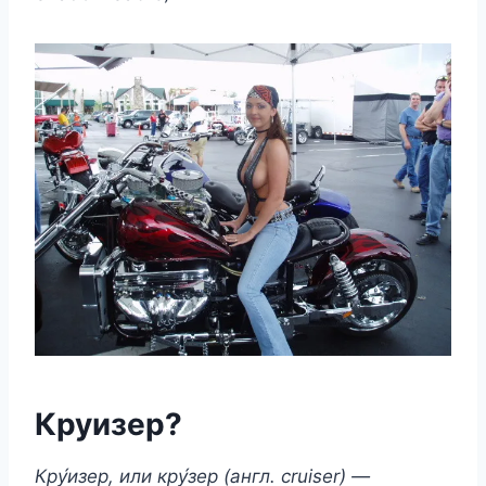
Круизер?
Кру́изер, или кру́зер (англ. cruiser) —