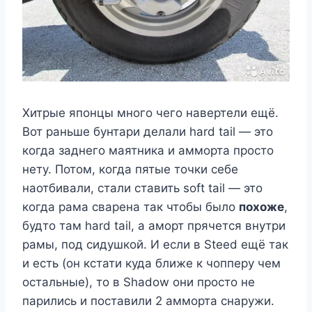
Хитрые японцы много чего навертели ещё.
Вот раньше бунтари делали hard tail — это
когда заднего маятника и амморта просто
нету. Потом, когда пятые точки себе
наотбивали, стали ставить soft tail — это
когда рама сварена так чтобы было
похоже
,
будто там hard tail, а аморт прячется внутри
рамы, под сидушкой. И если в Steed ещё так
и есть (он кстати куда ближе к чопперу чем
остальные), то в Shadow они просто не
парились и поставили 2 амморта снаружи.