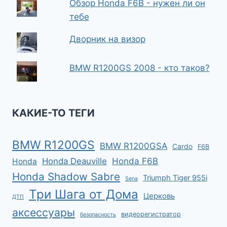
Обзор Honda F6B - нужен ли он
тебе
Дворник на визор
BMW R1200GS 2008 - кто таков?
КАКИЕ-ТО ТЕГИ
BMW R1200GS
BMW R1200GSA
Cardo
F6B
Honda F6B
Honda Deauville
Honda
Honda Shadow Sabre
Triumph Tiger 955i
Sena
Три Шага от Дома
Церковь
ДТП
аксессуары
видеорегистратор
безопасность