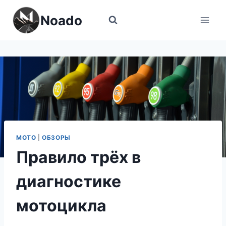
Перейти
Noado
к
содержимому
МОТО
|
ОБЗОРЫ
Правило трёх в
диагностике
мотоцикла