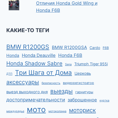
Отличия Honda Gold Wing и
Honda F6B
КАКИЕ-ТО ТЕГИ
BMW R1200GS
BMW R1200GSA
Cardo
F6B
Honda F6B
Honda Deauville
Honda
Honda Shadow Sabre
Triumph Tiger 955i
Sena
Три Шага от Дома
Церковь
ДТП
аксессуары
видеорегистратор
безопасность
выезды
выезд выходного дня
гарнитуры
достопримечательности
заброшенное
куртка
мото
моториск
междурядье
мотоколонна