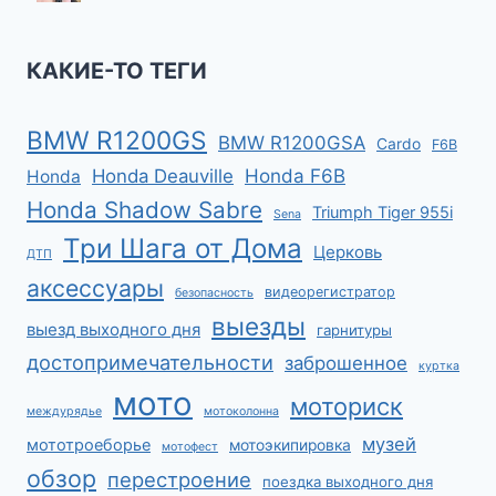
КАКИЕ-ТО ТЕГИ
BMW R1200GS
BMW R1200GSA
Cardo
F6B
Honda F6B
Honda Deauville
Honda
Honda Shadow Sabre
Triumph Tiger 955i
Sena
Три Шага от Дома
Церковь
ДТП
аксессуары
видеорегистратор
безопасность
выезды
выезд выходного дня
гарнитуры
достопримечательности
заброшенное
куртка
мото
моториск
междурядье
мотоколонна
музей
мототроеборье
мотоэкипировка
мотофест
обзор
перестроение
поездка выходного дня