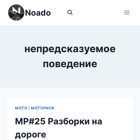
Перейти
Noado
к
содержимому
непредсказуемое
поведение
МОТО
|
МОТОРИСК
МР#25 Разборки на
дороге