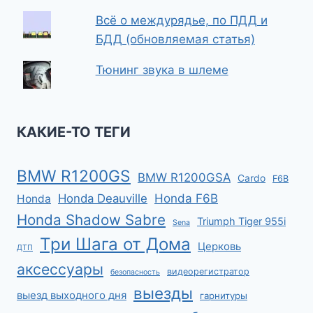
Всё о междурядье, по ПДД и
БДД (обновляемая статья)
Тюнинг звука в шлеме
КАКИЕ-ТО ТЕГИ
BMW R1200GS
BMW R1200GSA
Cardo
F6B
Honda F6B
Honda Deauville
Honda
Honda Shadow Sabre
Triumph Tiger 955i
Sena
Три Шага от Дома
Церковь
ДТП
аксессуары
видеорегистратор
безопасность
выезды
выезд выходного дня
гарнитуры