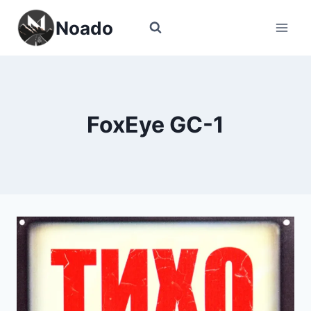
Перейти
Noado
к
содержимому
FoxEye GC-1