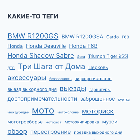
КАКИЕ-ТО ТЕГИ
BMW R1200GS
BMW R1200GSA
Cardo
F6B
Honda F6B
Honda Deauville
Honda
Honda Shadow Sabre
Triumph Tiger 955i
Sena
Три Шага от Дома
Церковь
ДТП
аксессуары
видеорегистратор
безопасность
выезды
выезд выходного дня
гарнитуры
достопримечательности
заброшенное
куртка
мото
моториск
междурядье
мотоколонна
музей
мототроеборье
мотоэкипировка
мотофест
обзор
перестроение
поездка выходного дня