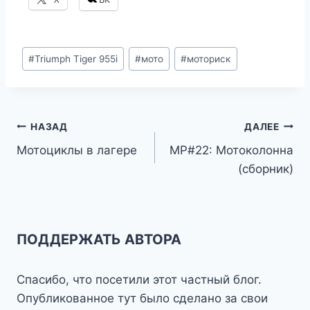
Метки
#
Triumph Tiger 955i
#
мото
#
моториск
записи:
Навигация
НАЗАД
ДАЛЕЕ
Мотоциклы в лагере
МР#22: Мотоколонна
по
(сборник)
записям
ПОДДЕРЖАТЬ АВТОРА
Спасибо, что посетили этот частный блог.
Опубликованное тут было сделано за свои