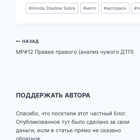
Метки
#
Honda Shadow Sabre
#
мото
#
моториск
#
п
записи:
Навигация
НАЗАД
МР#12 Правее правого (анализ чужого ДТП)
по
записям
ПОДДЕРЖАТЬ АВТОРА
Спасибо, что посетили этот частный блог.
Опубликованное тут было сделано за свои
деньги, если в статье прямо не сказано
обратное.