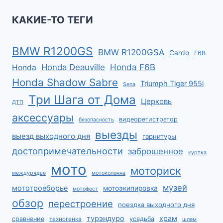
КАКИЕ-ТО ТЕГИ
BMW R1200GS
BMW R1200GSA
Cardo
F6B
Honda F6B
Honda Deauville
Honda
Honda Shadow Sabre
Triumph Tiger 955i
Sena
Три Шага от Дома
Церковь
ДТП
аксессуары
видеорегистратор
безопасность
выезды
выезд выходного дня
гарнитуры
достопримечательности
заброшенное
куртка
мото
моториск
междурядье
мотоколонна
музей
мототроеборье
мотоэкипировка
мотофест
обзор
перестроение
поездка выходного дня
турэндуро
храм
сравнение
усадьба
техногенка
шлем