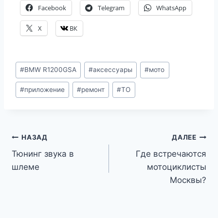
Facebook
Telegram
WhatsApp
X
ВК
Метки
#
BMW R1200GSA
#
аксессуары
#
мото
записи:
#
приложение
#
ремонт
#
ТО
Навигация
НАЗАД
ДАЛЕЕ
Тюнинг звука в
Где встречаются
по
шлеме
мотоциклисты
записям
Москвы?