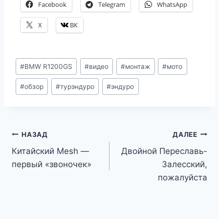
Facebook
Telegram
WhatsApp
X
ВК
Метки
#
BMW R1200GS
#
видео
#
монтаж
#
мото
записи:
#
обзор
#
турэндуро
#
эндуро
Навигация
НАЗАД
ДАЛЕЕ
Китайский Mesh —
Двойной Переславь-
по
первый «звоночек»
Залесский,
записям
пожалуйста