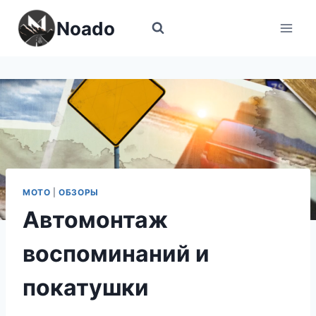
Перейти
Noado
к
содержимому
МОТО
|
ОБЗОРЫ
Автомонтаж
воспоминаний и
покатушки