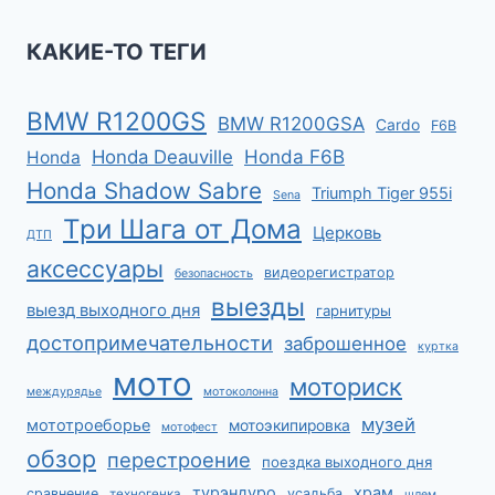
КАКИЕ-ТО ТЕГИ
BMW R1200GS
BMW R1200GSA
Cardo
F6B
Honda F6B
Honda Deauville
Honda
Honda Shadow Sabre
Triumph Tiger 955i
Sena
Три Шага от Дома
Церковь
ДТП
аксессуары
видеорегистратор
безопасность
выезды
выезд выходного дня
гарнитуры
достопримечательности
заброшенное
куртка
мото
моториск
междурядье
мотоколонна
музей
мототроеборье
мотоэкипировка
мотофест
обзор
перестроение
поездка выходного дня
турэндуро
храм
сравнение
усадьба
техногенка
шлем