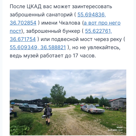
После ЦКАД вас может заинтересовать
заброшенный санаторий (
55.694836,
36.702854
) имени Чкалова (
а вот про него
пост
), заброшенный бункер (
55.622761,
36.671754
) или подвесной мост через реку (
55.609349, 36.588821
), но не увлекайтесь,
ведь музей работает до 17 часов.