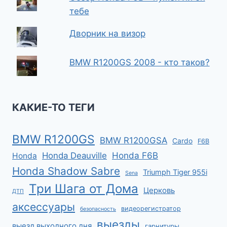
тебе
Дворник на визор
BMW R1200GS 2008 - кто таков?
КАКИЕ-ТО ТЕГИ
BMW R1200GS
BMW R1200GSA
Cardo
F6B
Honda F6B
Honda Deauville
Honda
Honda Shadow Sabre
Triumph Tiger 955i
Sena
Три Шага от Дома
Церковь
ДТП
аксессуары
видеорегистратор
безопасность
выезды
выезд выходного дня
гарнитуры