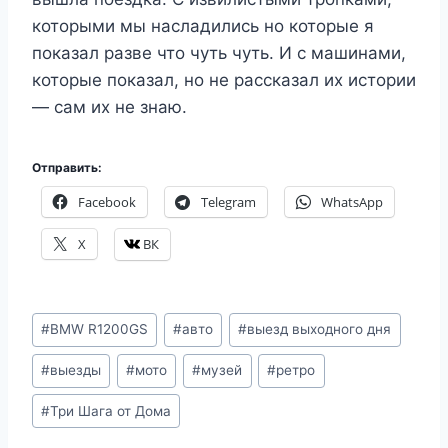
которыми мы насладились но которые я
показал разве что чуть чуть. И с машинами,
которые показал, но не рассказал их истории
— сам их не знаю.
Отправить:
Facebook
Telegram
WhatsApp
X
ВК
Метки
#
BMW R1200GS
#
авто
#
выезд выходного дня
записи:
#
выезды
#
мото
#
музей
#
ретро
#
Три Шага от Дома