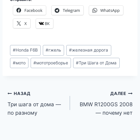
Facebook
Telegram
WhatsApp
X
ВК
Метки
#
Honda F6B
#
гжель
#
железная дорога
записи:
#
мото
#
мототроеборье
#
Три Шага от Дома
Навигация
НАЗАД
ДАЛЕЕ
Три шага от дома —
BMW R1200GS 2008
по
по разному
— почему нет
записям