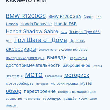
КАКИЕ-ТО ТЕГИ
BMW R1200GS
BMW R1200GSA
Cardo
F6B
Honda F6B
Honda Deauville
Honda
Honda Shadow Sabre
Triumph Tiger 955i
Sena
Три Шага от Дома
Церковь
ДТП
аксессуары
видеорегистратор
безопасность
выезды
выезд выходного дня
гарнитуры
достопримечательности
заброшенное
куртка
мото
моториск
междурядье
мотоколонна
музей
мототроеборье
мотоэкипировка
мотофест
обзор
перестроение
поездка выходного дня
турэндуро
храм
сравнение
усадьба
техногенка
шлем
эндуро