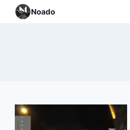
Перейти
Noado
к
содержимому