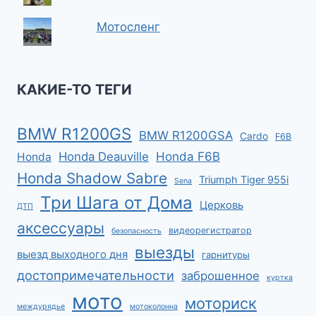
Мотосленг
КАКИЕ-ТО ТЕГИ
BMW R1200GS
BMW R1200GSA
Cardo
F6B
Honda F6B
Honda Deauville
Honda
Honda Shadow Sabre
Triumph Tiger 955i
Sena
Три Шага от Дома
Церковь
ДТП
аксессуары
видеорегистратор
безопасность
выезды
выезд выходного дня
гарнитуры
достопримечательности
заброшенное
куртка
мото
моториск
междурядье
мотоколонна