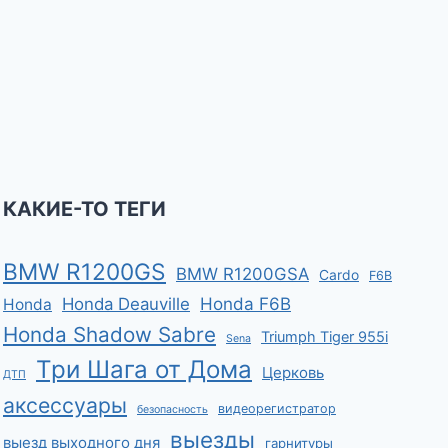
КАКИЕ-ТО ТЕГИ
BMW R1200GS
BMW R1200GSA
Cardo
F6B
Honda F6B
Honda Deauville
Honda
Honda Shadow Sabre
Triumph Tiger 955i
Sena
Три Шага от Дома
Церковь
ДТП
аксессуары
видеорегистратор
безопасность
выезды
выезд выходного дня
гарнитуры