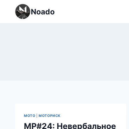
Перейти
Noado
к
содержимому
МОТО
|
МОТОРИСК
МР#24: Невербальное