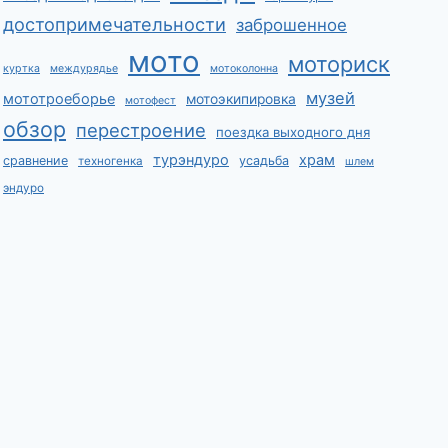
достопримечательности
заброшенное
мото
моториск
куртка
междурядье
мотоколонна
музей
мототроеборье
мотоэкипировка
мотофест
обзор
перестроение
поездка выходного дня
турэндуро
храм
сравнение
усадьба
техногенка
шлем
эндуро