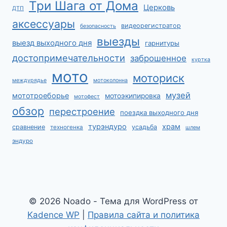
Три Шага от Дома
Церковь
ДТП
аксессуары
видеорегистратор
безопасность
выезды
выезд выходного дня
гарнитуры
достопримечательности
заброшенное
куртка
мото
моториск
междурядье
мотоколонна
музей
мототроеборье
мотоэкипировка
мотофест
обзор
перестроение
поездка выходного дня
турэндуро
храм
сравнение
усадьба
техногенка
шлем
эндуро
© 2026 Noado - Тема для WordPress от
Kadence WP
|
Правила сайта и политика