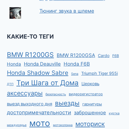
Тюнинг звука в шлеме
КАКИЕ-ТО ТЕГИ
BMW R1200GS
BMW R1200GSA
Cardo
F6B
Honda F6B
Honda Deauville
Honda
Honda Shadow Sabre
Triumph Tiger 955i
Sena
Три Шага от Дома
Церковь
ДТП
аксессуары
видеорегистратор
безопасность
выезды
выезд выходного дня
гарнитуры
достопримечательности
заброшенное
куртка
мото
моториск
междурядье
мотоколонна