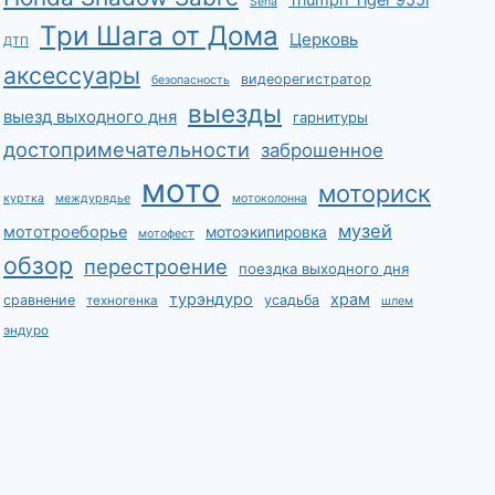
Triumph Tiger 955i
Sena
Три Шага от Дома
Церковь
ДТП
аксессуары
видеорегистратор
безопасность
выезды
выезд выходного дня
гарнитуры
достопримечательности
заброшенное
мото
моториск
куртка
междурядье
мотоколонна
музей
мототроеборье
мотоэкипировка
мотофест
обзор
перестроение
поездка выходного дня
турэндуро
храм
сравнение
усадьба
техногенка
шлем
эндуро