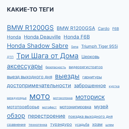
КАКИЕ-ТО ТЕГИ
BMW R1200GS
BMW R1200GSA
Cardo
F6B
Honda F6B
Honda Deauville
Honda
Honda Shadow Sabre
Triumph Tiger 955i
Sena
Три Шага от Дома
Церковь
ДТП
аксессуары
видеорегистратор
безопасность
выезды
выезд выходного дня
гарнитуры
достопримечательности
заброшенное
куртка
мото
моториск
междурядье
мотоколонна
музей
мототроеборье
мотоэкипировка
мотофест
обзор
перестроение
поездка выходного дня
турэндуро
храм
сравнение
усадьба
техногенка
шлем