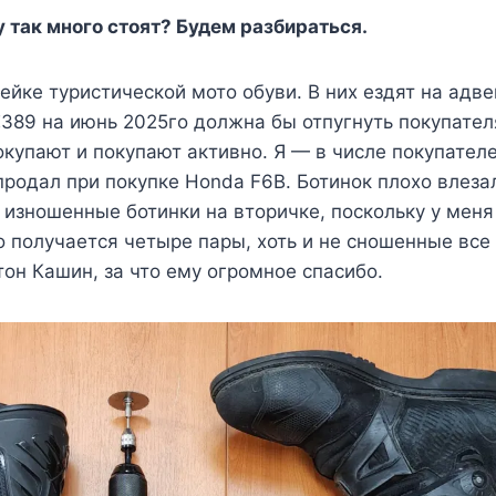
так много стоят? Будем разбираться.
нейке туристической мото обуви. В них ездят на адв
 €389 на июнь 2025го должна бы отпугнуть покупате
окупают и покупают активно. Я — в числе покупателе
 продал при покупке Honda F6B. Ботинок плохо влез
о изношенные ботинки на вторичке, поскольку у мен
го получается четыре пары, хоть и не сношенные все 
тон Кашин, за что ему огромное спасибо.