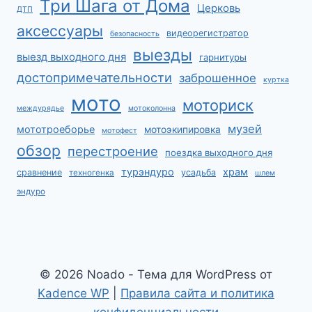
Три Шага от Дома
Церковь
ДТП
аксессуары
видеорегистратор
безопасность
выезды
выезд выходного дня
гарнитуры
достопримечательности
заброшенное
куртка
мото
моториск
междурядье
мотоколонна
музей
мототроеборье
мотоэкипировка
мотофест
обзор
перестроение
поездка выходного дня
турэндуро
храм
сравнение
усадьба
техногенка
шлем
эндуро
© 2026 Noado - Тема для WordPress от
Kadence WP
|
Правила сайта и политика