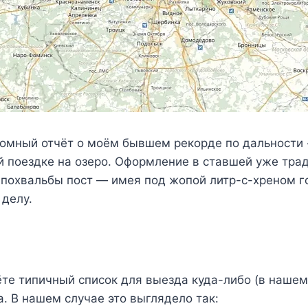
омный отчёт о моём бывшем рекорде по дальности 
ой поездке на озеро. Оформление в ставшей уже тр
е похвальбы пост — имея под жопой литр-с-хреном го
 делу.
рёте типичный список для выезда куда-либо (в наше
а. В нашем случае это выглядело так: