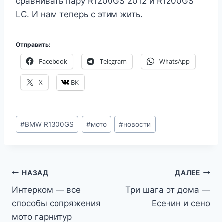
сравнивать пару R1200GS 2012 и R1200GS
LC. И нам теперь с этим жить.
Отправить:
Facebook
Telegram
WhatsApp
X
ВК
Метки
#
BMW R1300GS
#
мото
#
новости
записи:
Навигация
НАЗАД
ДАЛЕЕ
Интерком — все
Три шага от дома —
по
способы сопряжения
Есенин и сено
записям
мото гарнитур