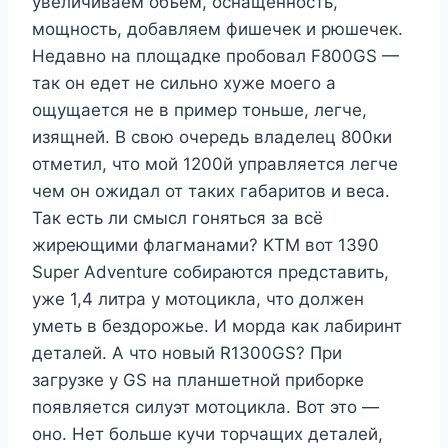
увеличиваем объём, оснащённость,
мощность, добавляем фишечек и рюшечек.
Недавно на площадке пробовал F800GS —
так он едет не сильно хуже моего а
ощущается не в пример тоньше, легче,
изящней. В свою очередь владелец 800ки
отметил, что мой 1200й управляется легче
чем он ожидал от таких габаритов и веса.
Так есть ли смысл гоняться за всё
жиреющими флагманами? KTM вот 1390
Super Adventure собираются представить,
уже 1,4 литра у мотоцикла, что должен
уметь в бездорожье. И морда как лабиринт
деталей. А что новый R1300GS? При
загрузке у GS на планшетной приборке
появляется силуэт мотоцикла. Вот это —
оно. Нет больше кучи торчащих деталей,