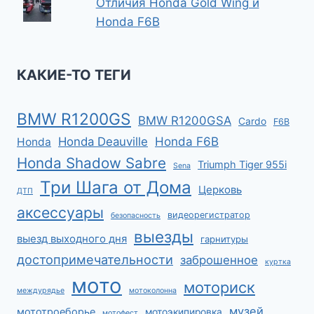
Отличия Honda Gold Wing и
Honda F6B
КАКИЕ-ТО ТЕГИ
BMW R1200GS
BMW R1200GSA
Cardo
F6B
Honda F6B
Honda Deauville
Honda
Honda Shadow Sabre
Triumph Tiger 955i
Sena
Три Шага от Дома
Церковь
ДТП
аксессуары
видеорегистратор
безопасность
выезды
выезд выходного дня
гарнитуры
достопримечательности
заброшенное
куртка
мото
моториск
междурядье
мотоколонна
музей
мототроеборье
мотоэкипировка
мотофест