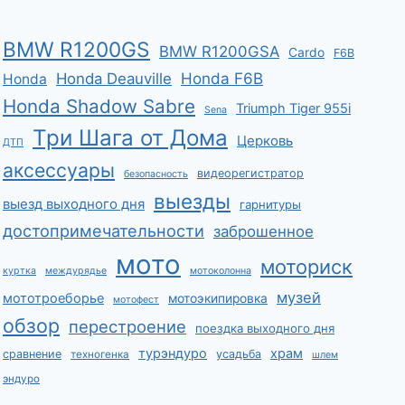
BMW R1200GS
BMW R1200GSA
Cardo
F6B
Honda F6B
Honda Deauville
Honda
Honda Shadow Sabre
Triumph Tiger 955i
Sena
Три Шага от Дома
Церковь
ДТП
аксессуары
видеорегистратор
безопасность
выезды
выезд выходного дня
гарнитуры
достопримечательности
заброшенное
мото
моториск
куртка
междурядье
мотоколонна
музей
мототроеборье
мотоэкипировка
мотофест
обзор
перестроение
поездка выходного дня
турэндуро
храм
сравнение
усадьба
техногенка
шлем
эндуро