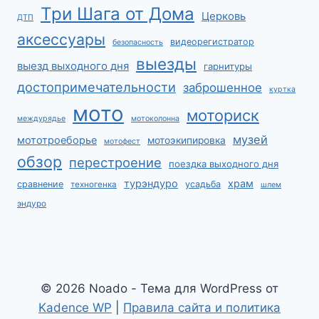
Три Шага от Дома
Церковь
ДТП
аксессуары
видеорегистратор
безопасность
выезды
выезд выходного дня
гарнитуры
достопримечательности
заброшенное
куртка
мото
моториск
междурядье
мотоколонна
музей
мототроеборье
мотоэкипировка
мотофест
обзор
перестроение
поездка выходного дня
турэндуро
храм
сравнение
усадьба
техногенка
шлем
эндуро
© 2026 Noado - Тема для WordPress от
Kadence WP
|
Правила сайта и политика