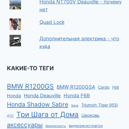
Honda NT700V Deauville - почему
нет
Quad Lock
Дополнительная электрика - что
куда
КАКИЕ-ТО ТЕГИ
BMW R1200GS
BMW R1200GSA
Cardo
F6B
Honda F6B
Honda Deauville
Honda
Honda Shadow Sabre
Triumph Tiger 955i
Sena
Три Шага от Дома
Церковь
ДТП
аксессуары
видеорегистратор
безопасность