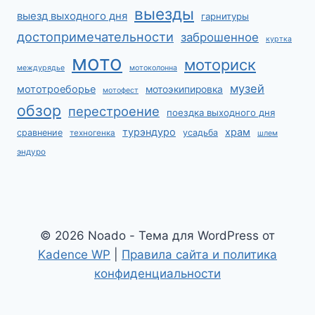
выезды
выезд выходного дня
гарнитуры
достопримечательности
заброшенное
куртка
мото
моториск
междурядье
мотоколонна
музей
мототроеборье
мотоэкипировка
мотофест
обзор
перестроение
поездка выходного дня
турэндуро
храм
сравнение
усадьба
техногенка
шлем
эндуро
© 2026 Noado - Тема для WordPress от
Kadence WP
|
Правила сайта и политика
конфиденциальности