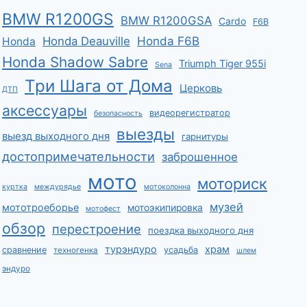
BMW R1200GS
BMW R1200GSA
Cardo
F6B
Honda F6B
Honda Deauville
Honda
Honda Shadow Sabre
Triumph Tiger 955i
Sena
Три Шага от Дома
Церковь
ДТП
аксессуары
видеорегистратор
безопасность
выезды
выезд выходного дня
гарнитуры
достопримечательности
заброшенное
мото
моториск
куртка
междурядье
мотоколонна
музей
мототроеборье
мотоэкипировка
мотофест
обзор
перестроение
поездка выходного дня
турэндуро
храм
сравнение
усадьба
техногенка
шлем
эндуро