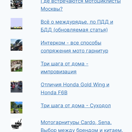
Где встречаются мотоциклисты
Москвы?
Всё о междурядье, по ПДД и
БДД (обновляемая статья)
Интерком - все способы
сопряжения мото гарнитур
Три шага от дома -
импровизация
Отличия Honda Gold Wing и
Honda F6B
Три шага от дома - Суходол
Мотогарнитуры Cardo, Sena.
Выбор между брендом и китаем.