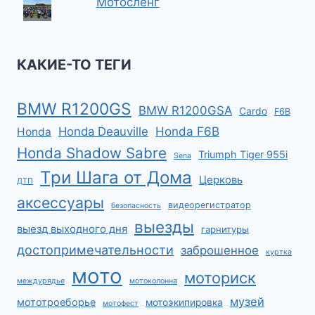
Мотосленг
КАКИЕ-ТО ТЕГИ
BMW R1200GS
BMW R1200GSA
Cardo
F6B
Honda F6B
Honda Deauville
Honda
Honda Shadow Sabre
Triumph Tiger 955i
Sena
Три Шага от Дома
Церковь
ДТП
аксессуары
видеорегистратор
безопасность
выезды
выезд выходного дня
гарнитуры
достопримечательности
заброшенное
куртка
мото
моториск
междурядье
мотоколонна
музей
мототроеборье
мотоэкипировка
мотофест