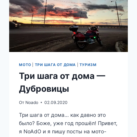
МОТО
|
ТРИ ШАГА ОТ ДОМА
|
ТУРИЗМ
Три шага от дома —
Дубровицы
От
Noado
02.09.2020
Три шага от дома… как давно это
было? Боже, уже год прошёл! Привет,
я NoAdO и я пишу посты на мото-