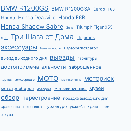
BMW R1200GS
BMW R1200GSA
Cardo
F6B
Honda F6B
Honda Deauville
Honda
Honda Shadow Sabre
Triumph Tiger 955i
Sena
Три Шага от Дома
Церковь
ДТП
аксессуары
видеорегистратор
безопасность
выезды
выезд выходного дня
гарнитуры
достопримечательности
заброшенное
мото
моториск
куртка
междурядье
мотоколонна
музей
мототроеборье
мотоэкипировка
мотофест
обзор
перестроение
поездка выходного дня
турэндуро
храм
сравнение
усадьба
техногенка
шлем
эндуро