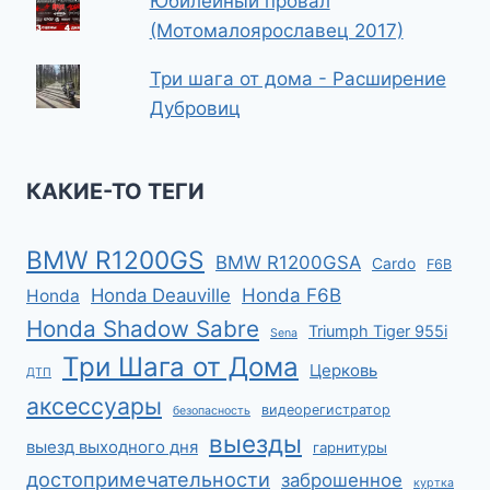
Юбилейный провал
(Мотомалоярославец 2017)
Три шага от дома - Расширение
Дубровиц
КАКИЕ-ТО ТЕГИ
BMW R1200GS
BMW R1200GSA
Cardo
F6B
Honda F6B
Honda Deauville
Honda
Honda Shadow Sabre
Triumph Tiger 955i
Sena
Три Шага от Дома
Церковь
ДТП
аксессуары
видеорегистратор
безопасность
выезды
выезд выходного дня
гарнитуры
достопримечательности
заброшенное
куртка