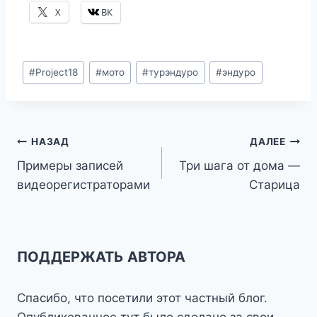
X
ВК
Метки
#
Project18
#
мото
#
турэндуро
#
эндуро
записи:
Навигация
НАЗАД
ДАЛЕЕ
Примеры записей
Три шага от дома —
по
видеорегистраторами
Старица
записям
ПОДДЕРЖАТЬ АВТОРА
Спасибо, что посетили этот частный блог.