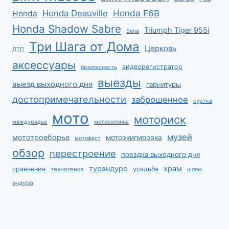
Honda F6B
Honda Deauville
Honda
Honda Shadow Sabre
Triumph Tiger 955i
Sena
Три Шага от Дома
Церковь
ДТП
аксессуары
видеорегистратор
безопасность
выезды
выезд выходного дня
гарнитуры
достопримечательности
заброшенное
куртка
мото
моториск
междурядье
мотоколонна
музей
мототроеборье
мотоэкипировка
мотофест
обзор
перестроение
поездка выходного дня
турэндуро
храм
сравнение
усадьба
техногенка
шлем
эндуро