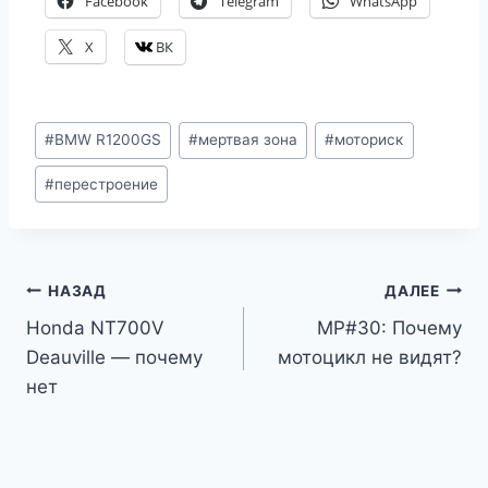
Facebook
Telegram
WhatsApp
X
ВК
Метки
#
BMW R1200GS
#
мертвая зона
#
моториск
записи:
#
перестроение
Навигация
НАЗАД
ДАЛЕЕ
Honda NT700V
МР#30: Почему
по
Deauville — почему
мотоцикл не видят?
записям
нет