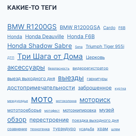
КАКИЕ-ТО ТЕГИ
BMW R1200GS
BMW R1200GSA
Cardo
F6B
Honda F6B
Honda Deauville
Honda
Honda Shadow Sabre
Triumph Tiger 955i
Sena
Три Шага от Дома
Церковь
ДТП
аксессуары
видеорегистратор
безопасность
выезды
выезд выходного дня
гарнитуры
достопримечательности
заброшенное
куртка
мото
моториск
междурядье
мотоколонна
музей
мототроеборье
мотоэкипировка
мотофест
обзор
перестроение
поездка выходного дня
турэндуро
храм
сравнение
усадьба
техногенка
шлем