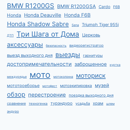
BMW R1200GS
BMW R1200GSA
Cardo
F6B
Honda F6B
Honda Deauville
Honda
Honda Shadow Sabre
Triumph Tiger 955i
Sena
Три Шага от Дома
Церковь
ДТП
аксессуары
видеорегистратор
безопасность
выезды
выезд выходного дня
гарнитуры
достопримечательности
заброшенное
куртка
мото
моториск
междурядье
мотоколонна
музей
мототроеборье
мотоэкипировка
мотофест
обзор
перестроение
поездка выходного дня
турэндуро
храм
сравнение
усадьба
техногенка
шлем
эндуро